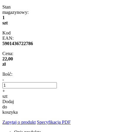
Stan
magazynowy:
1
szt
Kod
EAN:
5901436722786
Cena:
22,00
zł
Ilość:
-
+
szt
Dodaj
do
koszyka
Zapytaj o produkt
Specyfikacja PDF